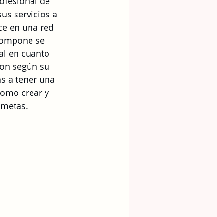
ofesional de 
us servicios a 
ce en una red 
 compone se 
al en cuanto 
lon según su 
s a tener una 
como crear y 
 metas.