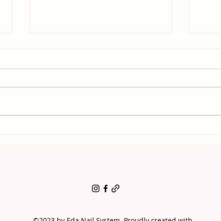
¿Cómo influye la temperatura en
Recib
la aplicación del acrílico?
fácil 
©2023 by Eda Nail System. Proudly created with